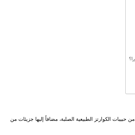
را؟
ر صناعي هندسي يتكون بنسبة 93% من حبيبات الكوارتز الطبيعية الصلبة، مضافاً إليها جزيئات من