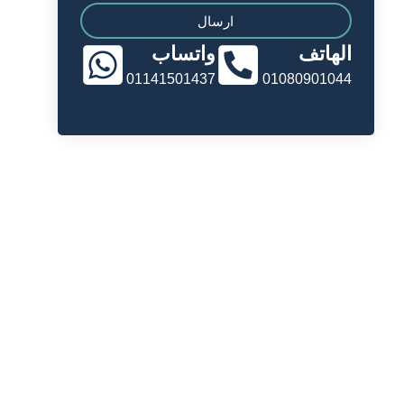
ارسال
الهاتف
واتساب
01141501437
01080901044