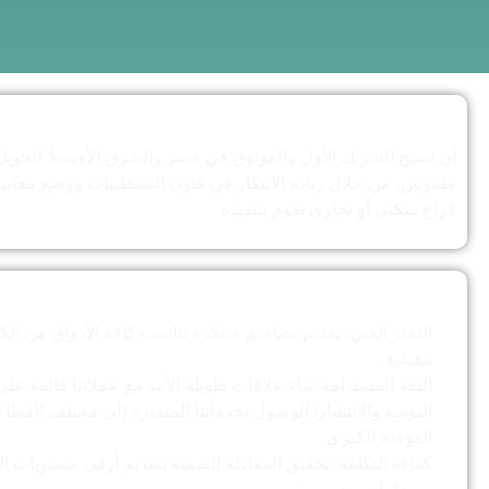
رؤيتنا
أن نصبح الشريك الأول والموثوق في مصر والشرق الأوسط لتحويل ا
ملموس، من خلال ريادة الابتكار في فنون التشطيبات ووضع معايي
فراغ سكني أو تجاري نقوم بتنفيذه.
قيمنا
التميز الفني: تقديم تصاميم مبتكرة تناسب كافة الأذواق من ال
تنفيذية.
الثقة المستدامة: بناء علاقات طويلة الأمد مع عملائنا قائمة على 
التوسع والانتشار: الوصول بخدماتنا المتميزة إلى مختلف القط
القومية الكبرى.
كفاءة التكلفة: تحقيق المعادلة الصعبة بتقديم أرقى مستويات 