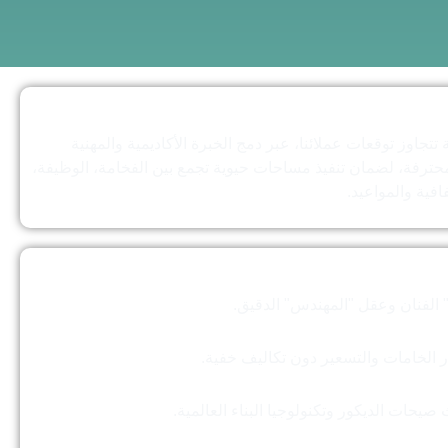
رسالتنا
تجاوز توقعات عملائنا، عبر دمج الخبرة الأكاديمية والمهنية
المحترفة، لضمان تنفيذ مساحات حيوية تجمع بين الفخامة، الوظيفة،
فافية والمواعيد.
أهدافنا
" الفنان وعقل "المهندس" الدقيق.
ار الخامات والتسعير دون تكاليف خفية.
 صيحات الديكور وتكنولوجيا البناء العالمية.