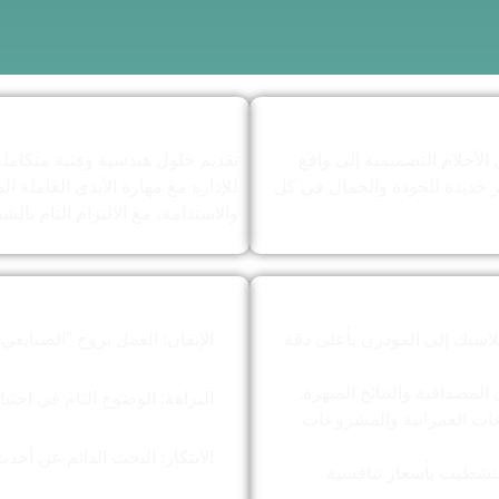
لأحلام التصميمية إلى واقع
تقديم حلول هندسية وفنية متكاملة ت
ر جديدة للجودة والجمال في كل
للإدارة مع مهارة الأيدي العاملة 
والاستدامة، مع الالتزام التام بالش
كلاسيك إلى المودرن بأعلى دقة
الإتقان: العمل بروح "الصنايعي
المصداقية والنتائج المبهرة.
النزاهة: الوضوح التام في اختي
اعات العمرانية والمشروعات
الابتكار: البحث الدائم عن أحدث
التشطيب بأسعار تنافسية